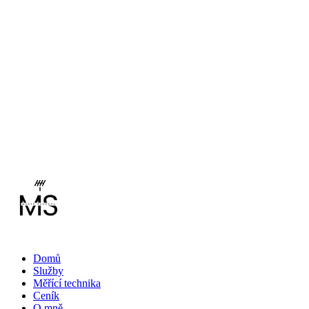
Domů
Služby
Měřící technika
Ceník
O mně