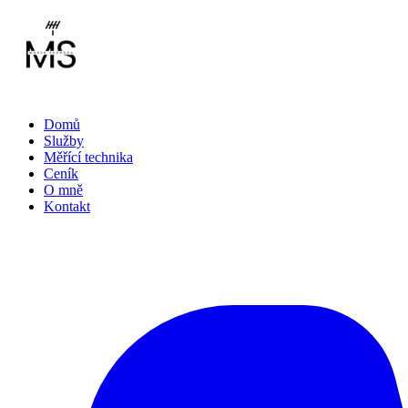
Domů
Služby
Měřící technika
Ceník
O mně
Kontakt